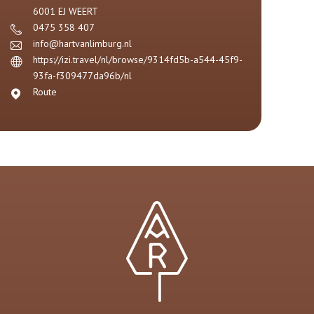
6001 EJ
WEERT
0475 358 407
info@hartvanlimburg.nl
https://izi.travel/nl/browse/9314fd5b-a544-45f9-
93fa-f309477da96b/nl
Route