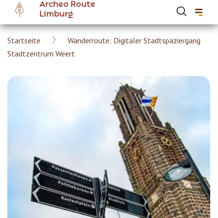
Archeo Route
Skip
Limburg
to
main
Breadcrumb
Startseite
Wanderroute: Digitaler Stadtspaziergang
content
Hoofdnavigatie Archeoroute DE
Stadtzentrum Weert