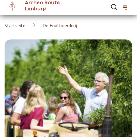
Archeo Route
Skip
Limburg
to
main
Breadcrumb
Startseite
De Fruitboerderij
content
Hoofdnavigatie Archeoroute DE