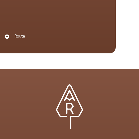
Route