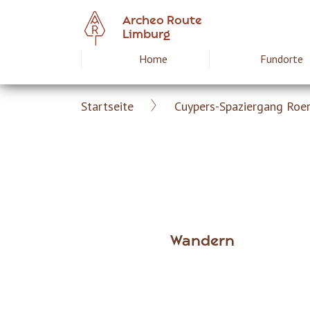
Skip
Archeo Route
to
Limburg
main
Home
Fundorte
Hoofdnavigat
content
Startseite
Cuypers-Spaziergang Ro
Archeoroute
Breadcrumb
DE
Wandern