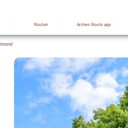
Routen
Archeo Route app
ie
ermond