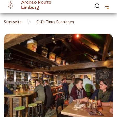
Archeo Route
Skip
Limburg
to
main
Breadcrumb
Startseite
Café Tinus Panningen
content
Hoofdnavigatie Archeoroute DE