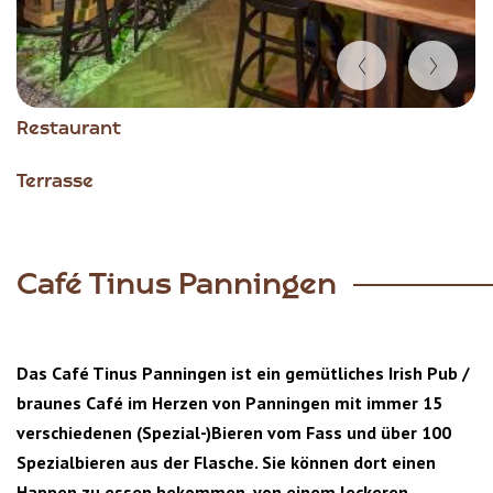
Item
Restaurant
1
of
Terrasse
4
Café Tinus Panningen
Das Café Tinus Panningen ist ein gemütliches Irish Pub /
braunes Café im Herzen von Panningen mit immer 15
verschiedenen (Spezial-)Bieren vom Fass und über 100
Spezialbieren aus der Flasche. Sie können dort einen
Happen zu essen bekommen, von einem leckeren