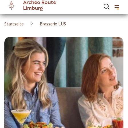
Archeo Route
Skip
Limburg
to
main
Breadcrumb
Startseite
Brasserie LUS
content
Hoofdnavigatie Archeoroute DE