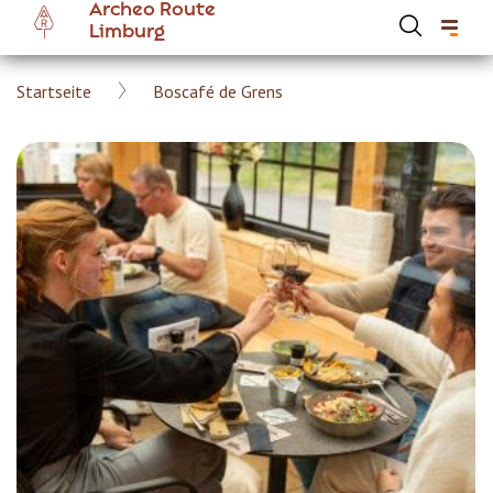
Archeo Route
Skip
Limburg
to
main
Breadcrumb
Startseite
Boscafé de Grens
content
Hoofdnavigatie Archeoroute DE