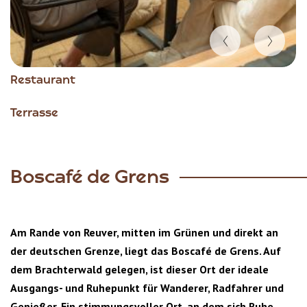
Item
Restaurant
1
of
Terrasse
4
Boscafé de Grens
Am Rande von Reuver, mitten im Grünen und direkt an
der deutschen Grenze, liegt das Boscafé de Grens. Auf
dem Brachterwald gelegen, ist dieser Ort der ideale
Ausgangs- und Ruhepunkt für Wanderer, Radfahrer und
Genießer. Ein stimmungsvoller Ort, an dem sich Ruhe,