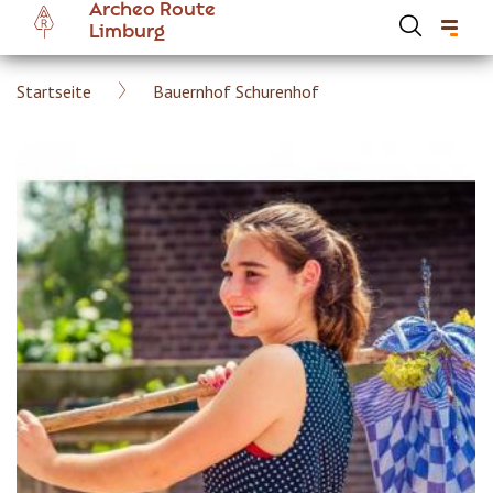
Archeo Route
Skip
Limburg
to
main
Breadcrumb
Startseite
Bauernhof Schurenhof
content
Hoofdnavigatie Archeoroute DE