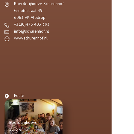
Boerderijhoeve Schurenhof
Grootestraat 49
6063 AK
Vlodrop
+31(0)475 403 393
info@schurenhof.nl
www.schurenhof.nl
Route
Boerderijhoeve
Schurenhof