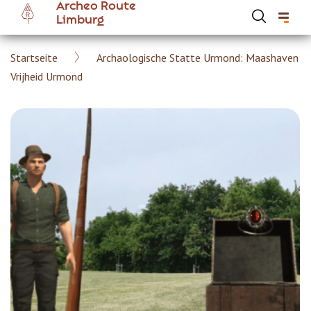
Archeo Route
Skip
Limburg
to
main
Breadcrumb
Startseite
Archaologische Statte Urmond: Maashaven
content
Hoofdnavigatie Archeoroute DE
Vrijheid Urmond