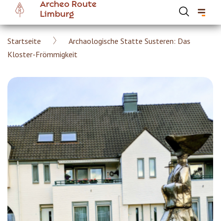
Archeo Route
Skip
Limburg
to
main
Breadcrumb
Startseite
Archaologische Statte Susteren: Das
content
Hoofdnavigatie Archeoroute DE
Kloster-Frömmigkeit