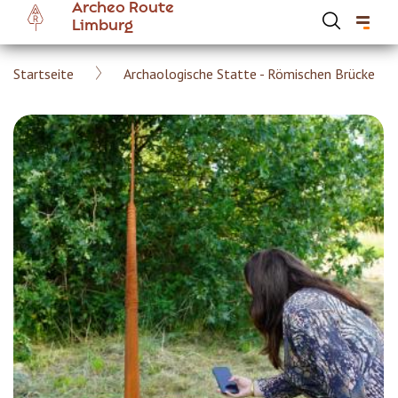
Archeo Route
Skip
Limburg
to
main
Breadcrumb
Startseite
Archaologische Statte - Römischen Brücke
content
Hoofdnavigatie Archeoroute DE