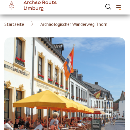
Archeo Route
Skip
Limburg
to
main
Breadcrumb
Startseite
Archäologischer Wanderweg Thorn
content
Hoofdnavigatie Archeoroute DE