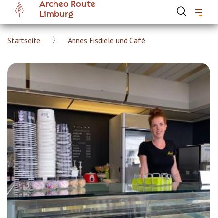
Archeo Route
Skip
Limburg
to
main
Breadcrumb
Startseite
Annes Eisdiele und Café
content
Hoofdnavigatie Archeoroute DE