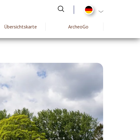
List additional act
Übersichtskarte
ArcheoGo