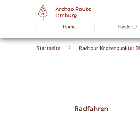
Skip
Archeo Route
to
Limburg
main
Home
Fundorte
Hoofdnavigat
content
Startseite
Radtour Knotenpunkte: Di
Archeoroute
Breadcrumb
DE
Radfahren