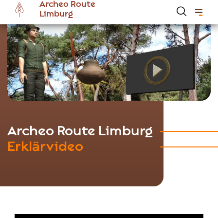
Archeo Route
Skip
Limburg
to
main
content
Hoofdnavigatie Archeoroute DE
Archeo Route Limburg
Erklärvideo