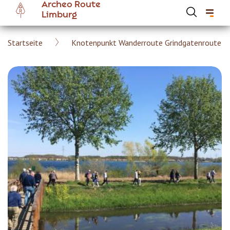
Archeo Route
Skip
Limburg
to
main
Breadcrumb
Startseite
Knotenpunkt Wanderroute Grindgatenroute
content
Hoofdnavigatie Archeoroute DE